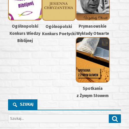
Ogólnopolski
Prymasowskie
Ogólnopolski
Konkurs Wiedzy
Wykłady Otwarte
Konkurs Poetycki
Biblijnej
Spotkania
z Żywym Słowem
SZUKAJ
Z
W
n
y
a