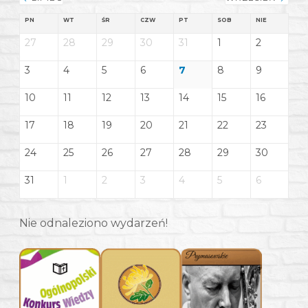
PN
WT
ŚR
CZW
PT
SOB
NIE
27
28
29
30
31
1
2
3
4
5
6
7
8
9
10
11
12
13
14
15
16
17
18
19
20
21
22
23
24
25
26
27
28
29
30
31
1
2
3
4
5
6
Nie odnaleziono wydarzeń!