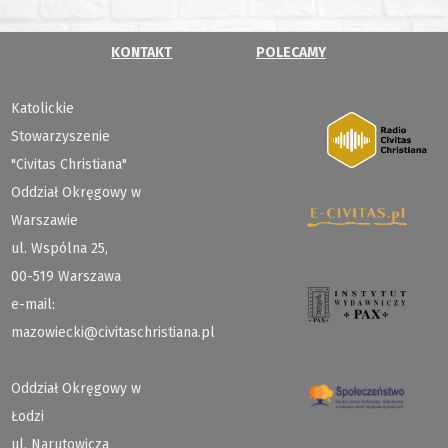
n
j
d
i
ź
KONTAKT
POLECAMY
k
i
w
Katolickie
y
Stowarzyszenie
s
"Civitas Christiana"
z
Oddział Okręgowy w
u
Warszawie
k
ul. Wspólna 25,
i
w
00-519 Warszawa
a
e-mail:
n
mazowiecki@civitaschristiana.pl
i
a
Oddział Okręgowy w
d
Łodzi
l
a
ul. Narutowicza