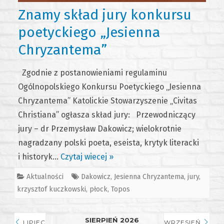
Znamy skład jury konkursu
poetyckiego „Jesienna
Chryzantema”
Zgodnie z postanowieniami regulaminu
Ogólnopolskiego Konkursu Poetyckiego „Jesienna
Chryzantema” Katolickie Stowarzyszenie „Civitas
Christiana” ogłasza skład jury: Przewodniczący
jury – dr Przemysław Dakowicz; wielokrotnie
nagradzany polski poeta, eseista, krytyk literacki
i historyk…
Czytaj wiecej »
Aktualności
Dakowicz
,
Jesienna Chryzantema
,
jury
,
krzysztof kuczkowski
,
płock
,
Topos
SIERPIEŃ 2026
LIPIEC
WRZESIEŃ