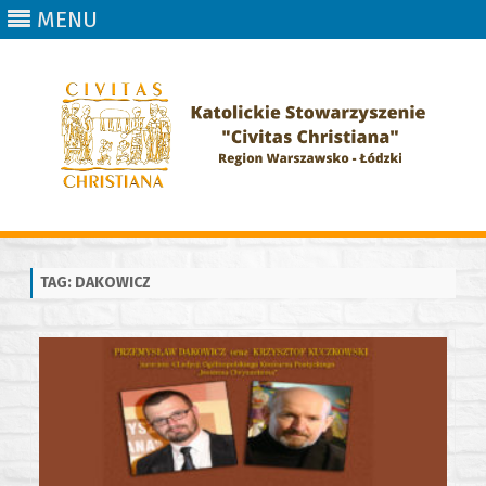
MENU
Skip
to
content
TAG:
DAKOWICZ